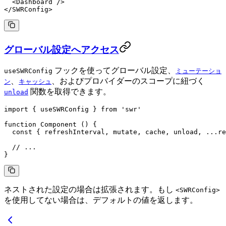
  <
Dashboard
 />
</
SWRConfig
>
グローバル設定へアクセス
フックを使ってグローバル設定、
useSWRConfig
ミューテーショ
、
、およびプロバイダーのスコープに紐づく
ン
キャッシュ
関数を取得できます。
unload
import
 { useSWRConfig } 
from
 'swr'
function
 Component
 () {
  const
 { 
refreshInterval
, 
mutate
, 
cache
, 
unload
, 
...
re
  // ...
}
ネストされた設定の場合は拡張されます。もし
<SWRConfig>
を使用してない場合は、デフォルトの値を返します。