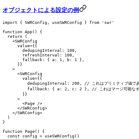
オブジェクトによる設定の例
import
 { SWRConfig, useSWRConfig } 
from
 'swr'
function
 App
() {
  return
 (
    <
SWRConfig
      value
=
{{
        dedupingInterval: 
100
,
        refreshInterval: 
100
,
        fallback: { a: 
1
, b: 
1
 },
      }}
    >
      <
SWRConfig
        value
=
{{
          dedupingInterval: 
200
, 
// これはプリミティブ値で
          fallback: { a: 
2
, c: 
2
 }, 
// これはマージ可能な
        }}
      >
        <
Page
 />
      </
SWRConfig
>
    </
SWRConfig
>
  )
}
function
 Page
() {
  const
 config
 =
 useSWRConfig
()