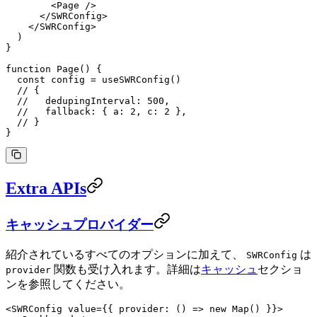
        <
Page
 />
      </
SWRConfig
>
    </
SWRConfig
>
  )
}
function
 Page
() {
  const
 config
 =
 useSWRConfig
()
  // {
  //   dedupingInterval: 500,
  //   fallback: { a: 2, c: 2 },
  // }
}
Extra APIs
キャッシュプロバイダー
紹介されているすべてのオプションに加えて、
は
SWRConfig
関数も受け入れます。詳細は
キャッシュ
セクショ
provider
ンを参照してください。
<
SWRConfig
 value
=
{{ 
provider
: () 
=>
 new
 Map
() }}>