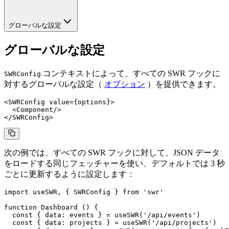
グローバルな設定
グローバルな設定
コンテキストによって、すべての SWR フックに
SWRConfig
対するグローバルな設定（
オプション
）を提供できます。
<
SWRConfig
 value
=
{options}>
  <
Component
/>
</
SWRConfig
>
次の例では、すべての SWR フックに対して、JSON データ
をロードする同じフェッチャーを使い、デフォルトでは 3 秒
ごとに更新するように設定します：
import
 useSWR, { SWRConfig } 
from
 'swr'
function
 Dashboard
 () {
  const
 { 
data
: 
events
 } 
=
 useSWR
(
'/api/events'
)
  const
 { 
data
: 
projects
 } 
=
 useSWR
(
'/api/projects'
)