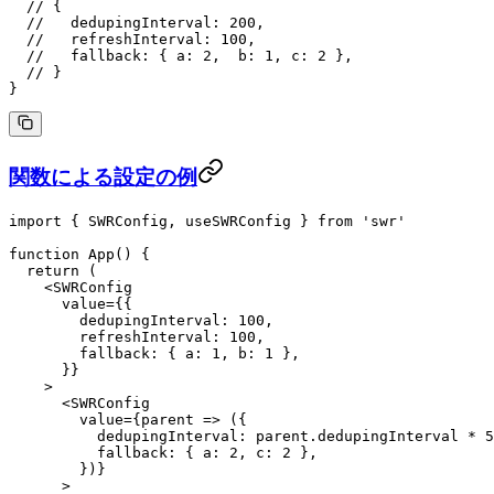
  // {
  //   dedupingInterval: 200,
  //   refreshInterval: 100,
  //   fallback: { a: 2,  b: 1, c: 2 },
  // }
}
関数による設定の例
import
 { SWRConfig, useSWRConfig } 
from
 'swr'
function
 App
() {
  return
 (
    <
SWRConfig
      value
=
{{
        dedupingInterval: 
100
,
        refreshInterval: 
100
,
        fallback: { a: 
1
, b: 
1
 },
      }}
    >
      <
SWRConfig
        value
=
{
parent
 =>
 ({
          dedupingInterval: parent.dedupingInterval 
*
 5
          fallback: { a: 
2
, c: 
2
 },
        })}
      >