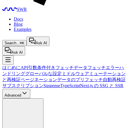
SWR
Docs
Blog
Examples
Search...
⌘K
Ask AI
Ask AI
はじめに
API
引数
条件付きフェッチ
データフェッチ
エラーハ
ンドリング
グローバルな設定
ミドルウェア
ミューテーション
と再検証
ページネーション
データのプリフェッチ
自動再検証
サブスクリプション
Suspense
TypeScript
Next.js の SSG と SSR
Advanced