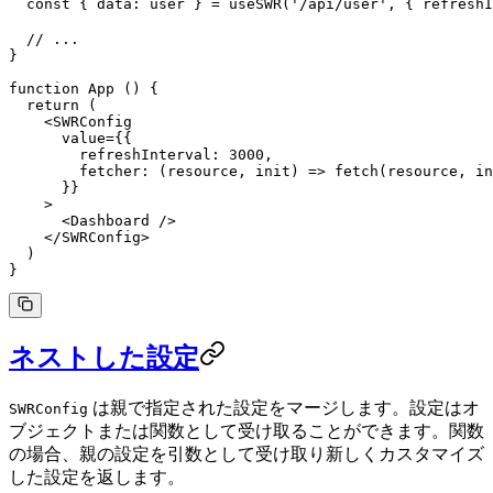
  const
 { 
data
: 
user
 } 
=
 useSWR
(
'/api/user'
, { refreshI
  // ...
}
function
 App
 () {
  return
 (
    <
SWRConfig
      value
=
{{
        refreshInterval: 
3000
,
        fetcher
: (
resource
, 
init
) 
=>
 fetch
(resource, in
      }}
    >
      <
Dashboard
 />
    </
SWRConfig
>
  )
}
ネストした設定
は親で指定された設定をマージします。設定はオ
SWRConfig
ブジェクトまたは関数として受け取ることができます。関数
の場合、親の設定を引数として受け取り新しくカスタマイズ
した設定を返します。