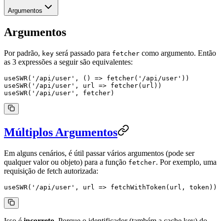
Argumentos
Argumentos
Por padrão,
será passado para
como argumento. Então
key
fetcher
as 3 expressões a seguir são equivalentes:
useSWR
(
'/api/user'
, () 
=>
 fetcher
(
'/api/user'
))
useSWR
(
'/api/user'
, 
url
 =>
 fetcher
(url))
useSWR
(
'/api/user'
, fetcher)
Múltiplos Argumentos
Em alguns cenários, é útil passar vários argumentos (pode ser
qualquer valor ou objeto) para a função
. Por exemplo, uma
fetcher
requisição de fetch autorizada:
useSWR
(
'/api/user'
, 
url
 =>
 fetchWithToken
(url, token))
Isso é
incorreto
. Porque o identificador (também a cache key) do