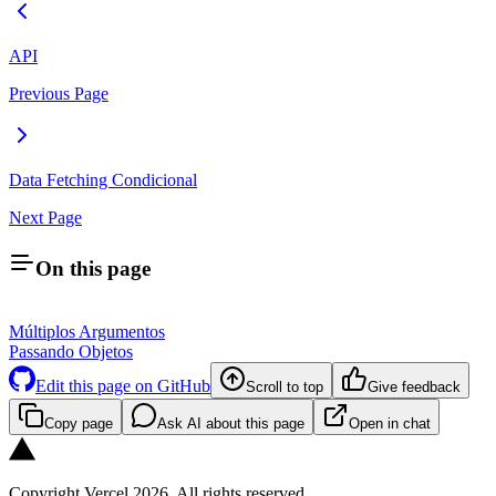
API
Previous Page
Data Fetching Condicional
Next Page
On this page
Múltiplos Argumentos
Passando Objetos
Edit this page on GitHub
Scroll to top
Give feedback
Copy page
Ask AI about this page
Open in chat
Copyright Vercel 2026. All rights reserved.