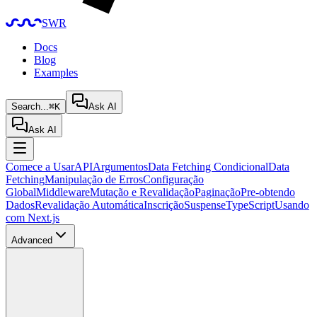
SWR
Docs
Blog
Examples
Search...
⌘K
Ask AI
Ask AI
Comece a Usar
API
Argumentos
Data Fetching Condicional
Data
Fetching
Manipulação de Erros
Configuração
Global
Middleware
Mutação e Revalidação
Paginação
Pre-obtendo
Dados
Revalidação Automática
Inscrição
Suspense
TypeScript
Usando
com Next.js
Advanced