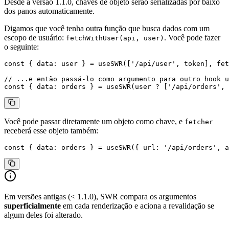
Desde a versão 1.1.0, chaves de objeto serão serializadas por baixo
dos panos automaticamente.
Digamos que você tenha outra função que busca dados com um
escopo de usuário:
. Você pode fazer
fetchWithUser(api, user)
o seguinte:
const
 { 
data
: 
user
 } 
=
 useSWR
([
'/api/user'
, token], fet
// ...e então passá-lo como argumento para outro hook u
const
 { 
data
: 
orders
 } 
=
 useSWR
(user 
?
 [
'/api/orders'
, 
Você pode passar diretamente um objeto como chave, e
fetcher
receberá esse objeto também:
const
 { 
data
: 
orders
 } 
=
 useSWR
({ url: 
'/api/orders'
, a
Em versões antigas (< 1.1.0), SWR compara os argumentos
superficialmente
em cada renderização e aciona a revalidação se
algum deles foi alterado.