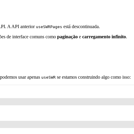
 API. A API anterior
está descontinuada.
useSWRPages
rões de interface comuns como
paginação
e
carregamento infinito
.
podemos usar apenas
se estamos construindo algo como isso:
useSWR