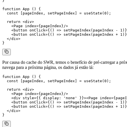
}
function
 App
 () {
  const
 [
pageIndex
, 
setPageIndex
] 
=
 useState
(
0
);
  return
 <
div
>
    <
Page
 index
=
{pageIndex}/>
    <
button
 onClick
=
{() 
=>
 setPageIndex
(pageIndex 
-
 1
)}
    <
button
 onClick
=
{() 
=>
 setPageIndex
(pageIndex 
+
 1
)}
  </
div
>
}
Por causa do cache do SWR, temos o benefício de pré-carregar a pr
navega para a próxima página, os dados já estão lá:
function
 App
 () {
  const
 [
pageIndex
, 
setPageIndex
] 
=
 useState
(
0
);
  return
 <
div
>
    <
Page
 index
=
{pageIndex}/>
    <
div
 style
=
{{ display: 
'none'
 }}><
Page
 index
=
{pageI
    <
button
 onClick
=
{() 
=>
 setPageIndex
(pageIndex 
-
 1
)}
    <
button
 onClick
=
{() 
=>
 setPageIndex
(pageIndex 
+
 1
)}
  </
div
>
}