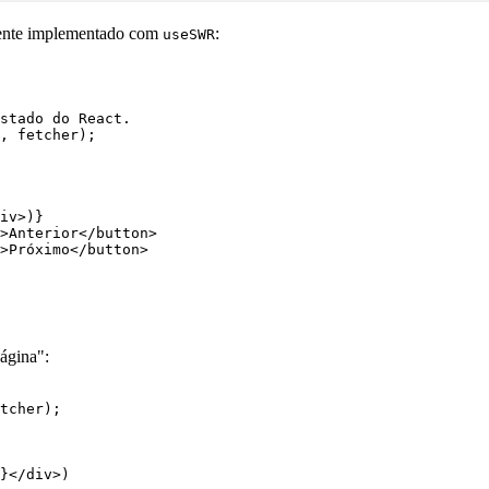
lmente implementado com
:
useSWR
stado do React.
, fetcher);
iv
>)}
>Anterior</
button
>
>Próximo</
button
>
ágina":
tcher);
}</
div
>)