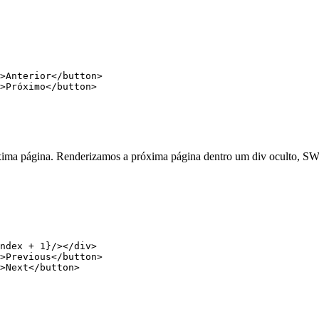
>Anterior</
button
>
>Próximo</
button
>
óxima página. Renderizamos a próxima página dentro um div oculto, S
ndex 
+
 1
}/></
div
>
>Previous</
button
>
>Next</
button
>