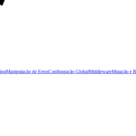
ing
Manipulação de Erros
Configuração Global
Middleware
Mutação e R