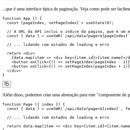
...que é uma interface típica de paginação. Veja como pode ser faci
function
 App
 () {
  const
 [
pageIndex
, 
setPageIndex
] 
=
 useState
(
0
);
  // A URL da API inclui o índice da página, que é um e
  const
 { 
data
 } 
=
 useSWR
(
`/api/data?page=${
pageIndex
}`
  // ... lidando com estados de loading e erro
  return
 <
div
>
    {data.
map
(
item
 =>
 <
div
 key
=
{item.id}>{item.name}</
d
    <
button
 onClick
=
{() 
=>
 setPageIndex
(pageIndex 
-
 1
)}
    <
button
 onClick
=
{() 
=>
 setPageIndex
(pageIndex 
+
 1
)}
  </
div
>
}
Além disso, podemos criar uma abstração para este "componente de p
function
 Page
 ({ 
index
 }) {
  const
 { 
data
 } 
=
 useSWR
(
`/api/data?page=${
index
}`
, fe
  // ... lidando com estados de loading e erro
  return
 data.
map
(
item
 =>
 <
div
 key
=
{item.id}>{item.name