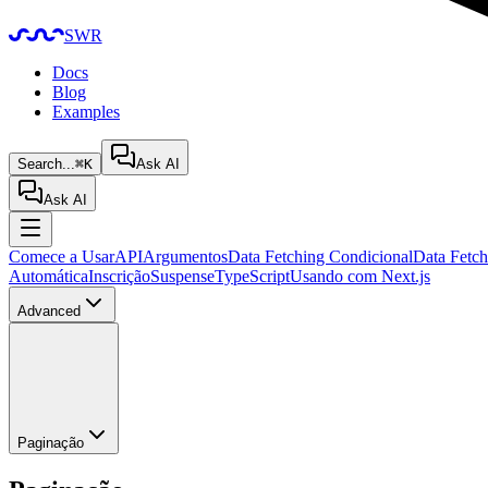
SWR
Docs
Blog
Examples
Search...
⌘K
Ask AI
Ask AI
Comece a Usar
API
Argumentos
Data Fetching Condicional
Data Fetch
Automática
Inscrição
Suspense
TypeScript
Usando com Next.js
Advanced
Paginação