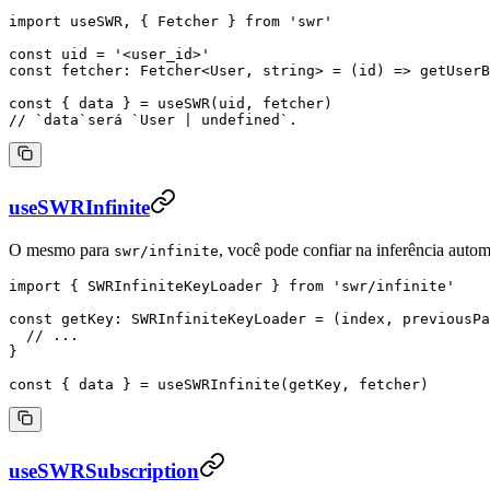
import
 useSWR, { Fetcher } 
from
 'swr'
const
 uid
 =
 '<user_id>'
const
 fetcher
:
 Fetcher
<
User
, 
string
> 
=
 (
id
) 
=>
 getUserB
const
 { 
data
 } 
=
 useSWR
(uid, fetcher)
// `data`será `User | undefined`.
useSWRInfinite
O mesmo para
, você pode confiar na inferência automá
swr/infinite
import
 { SWRInfiniteKeyLoader } 
from
 'swr/infinite'
const
 getKey
:
 SWRInfiniteKeyLoader
 =
 (
index
, 
previousPa
  // ...
}
const
 { 
data
 } 
=
 useSWRInfinite
(getKey, fetcher)
useSWRSubscription