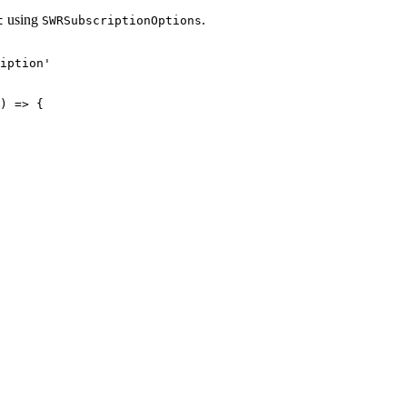
using
.
t
SWRSubscriptionOptions
iption'
) 
=>
 {