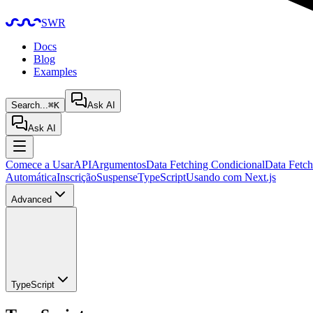
SWR
Docs
Blog
Examples
Search...
⌘K
Ask AI
Ask AI
Comece a Usar
API
Argumentos
Data Fetching Condicional
Data Fetch
Automática
Inscrição
Suspense
TypeScript
Usando com Next.js
Advanced
TypeScript