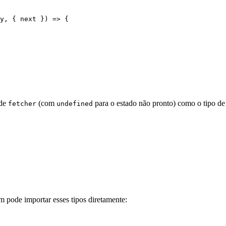
y
, { 
next
 }) 
=>
 {                         
 de
(com
para o estado não pronto) como o tipo d
fetcher
undefined
 pode importar esses tipos diretamente: