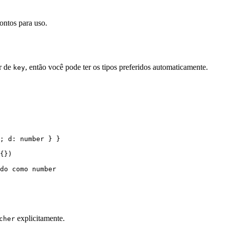
ontos para uso.
ir de
, então você pode ter os tipos preferidos automaticamente.
key
; d: number } }
{})
do como number
explicitamente.
cher