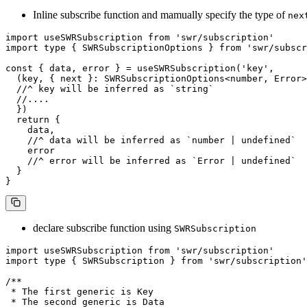
Inline subscribe function and mamually specify the type of
nex
import
 useSWRSubscription 
from
 'swr/subscription'
import
 type
 { SWRSubscriptionOptions } 
from
 'swr/subscr
const
 { 
data
, 
error
 } 
=
 useSWRSubscription
(
'key'
, 
  (
key
, { 
next
 }
:
 SWRSubscriptionOptions
<
number
, 
Error
>
  //^ key will be inferred as `string`
  //....
  })
  return
 {
    data,
    //^ data will be inferred as `number | undefined`
    error
    //^ error will be inferred as `Error | undefined`
  }
}
declare subscribe function using
SWRSubscription
import
 useSWRSubscription 
from
 'swr/subscription'
import
 type
 { SWRSubscription } 
from
 'swr/subscription'
/** 
 * The first generic is Key
 * The second generic is Data