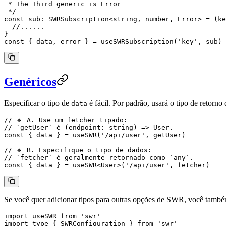
 * The Third generic is Error
 */
const
 sub
:
 SWRSubscription
<
string
, 
number
, 
Error
> 
=
 (
ke
  //......
}
const
 { 
data
, 
error
 } 
=
 useSWRSubscription
(
'key'
, sub)
Genéricos
Especificar o tipo de
é fácil. Por padrão, usará o tipo de retorno
data
// 🔹 A. Use um fetcher tipado:
// `getUser` é (endpoint: string) => User.
const
 { 
data
 } 
=
 useSWR
(
'/api/user'
, getUser)
// 🔹 B. Especifique o tipo de dados:
// `fetcher` é geralmente retornado como `any`.
const
 { 
data
 } 
=
 useSWR
<
User
>(
'/api/user'
, fetcher)
Se você quer adicionar tipos para outras opções de SWR, você também
import
 useSWR 
from
 'swr'
import
 type
 { SWRConfiguration } 
from
 'swr'