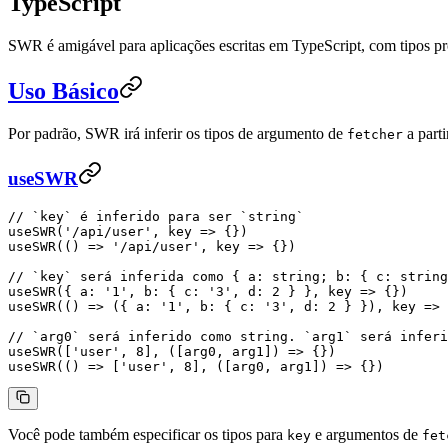
TypeScript
SWR é amigável para aplicações escritas em TypeScript, com tipos pr
Uso Básico
Por padrão, SWR irá inferir os tipos de argumento de
a part
fetcher
useSWR
// `key` é inferido para ser `string`
useSWR
(
'/api/user'
, 
key
 =>
 {})
useSWR
(() 
=>
 '/api/user'
, 
key
 =>
 {})
// `key` será inferida como { a: string; b: { c: string
useSWR
({ a: 
'1'
, b: { c: 
'3'
, d: 
2
 } }, 
key
 =>
 {})
useSWR
(() 
=>
 ({ a: 
'1'
, b: { c: 
'3'
, d: 
2
 } }), 
key
 =>
 
// `arg0` será inferido como string. `arg1` será inferi
useSWR
([
'user'
, 
8
], ([
arg0
, 
arg1
]) 
=>
 {})
useSWR
(() 
=>
 [
'user'
, 
8
], ([
arg0
, 
arg1
]) 
=>
 {})
Você pode também especificar os tipos para
e argumentos de
key
fet