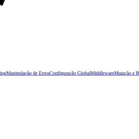
ing
Manipulação de Erros
Configuração Global
Middleware
Mutação e R